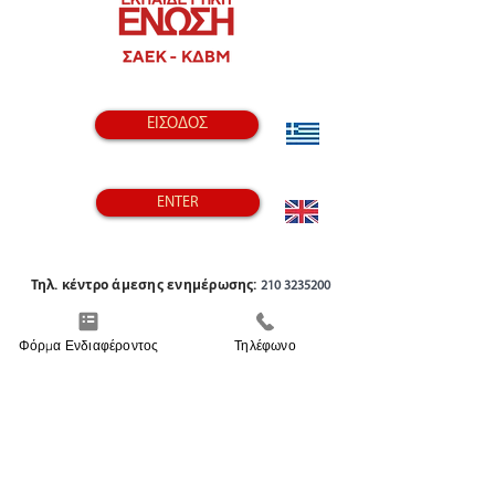
ΕΙΣΟΔΟΣ
ENTER
Τηλ. κέντρο άμεσης ενημέρωσης:
210 3235200
Φόρμα Ενδιαφέροντος
Τηλέφωνο
Αδειοδοτημένος Φορέας Εκπαίδευσης Κ.Δ.Β.Μ.
Το Κέντρο Δια Βίου Μάθησης "ΕΚΠΑΙΔΕΥΤΙΚΗ
ΕΝΩΣΗ" είναι αδειοδοτημένο από τον
Ε.Ο.Π.Π.Ε.Π., Επίσημο Φορέα του Υπουργείου
Παιδείας (Κωδικός αδείας:
192083980)
Αρ. Γ.Ε.ΜΗ.: 133557303000
Υπατίας 6, Σύνταγμα, Αθήνα