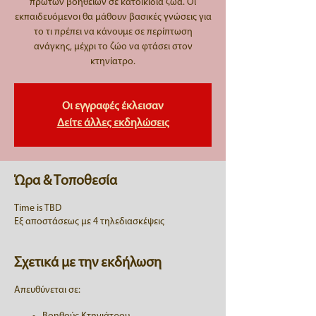
πρώτων βοηθειών σε κατοικίδια ζώα. Οι
εκπαιδευόμενοι θα μάθουν βασικές γνώσεις για
το τι πρέπει να κάνουμε σε περίπτωση
ανάγκης, μέχρι το ζώο να φτάσει στον
κτηνίατρο.
Οι εγγραφές έκλεισαν
Δείτε άλλες εκδηλώσεις
Ώρα & Τοποθεσία
Time is TBD
Εξ αποστάσεως με 4 τηλεδιασκέψεις
Σχετικά με την εκδήλωση
Απευθύνεται σε: