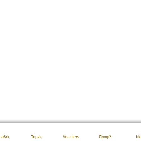
ουδές
Τομείς
Vouchers
Προφίλ
Νέ