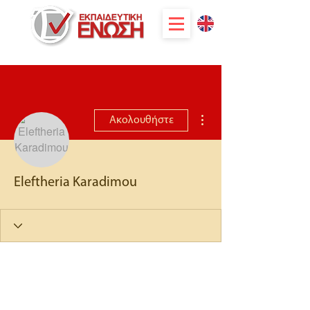
Περισσότερες ενέργειες
Ακολουθήστε
Eleftheria Karadimou