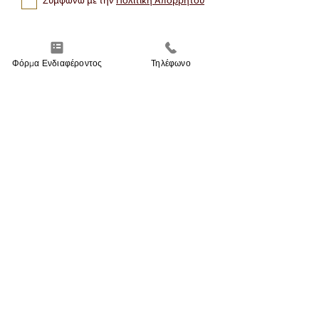
Συμφωνώ με την
Πολιτική Απορρήτου
Εγγραφή στις Ενημερώσεις
Φόρμα Ενδιαφέροντος
Τηλέφωνο
Υπατίας 6, 105 56 Αθήνα
info@edu-enosi.gr
Τηλ.:
210 3235200
,
211 1100335
Το Κέντρο Δια Βίου Μάθησης "ΕΚΠΑΙΔΕΥΤΙΚΗ
ΕΝΩΣΗ" είναι αδειοδοτημένο από τον
Ε.Ο.Π.Π.Ε.Π., Επίσημο Φορέα του Υπουργείου
Παιδείας (Κωδικός αδείας:
192083980)
Αρ. Γ.Ε.ΜΗ.: 133557303000