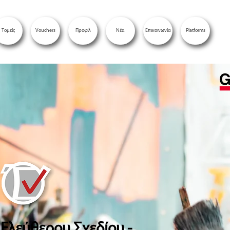
Τομείς
Vouchers
Προφίλ
Νέα
Επικοινωνία
Platforms
Ελεύθερου Σχεδίου -