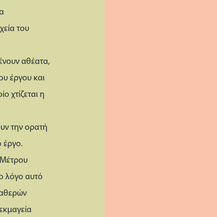
να
χεία του
μένουν αθέατα,
ου έργου και
ο χτίζεται η
ουν την ορατή
 έργο.
υ Μέτρου
το λόγο αυτό
ταθερών
 εκμαγεία