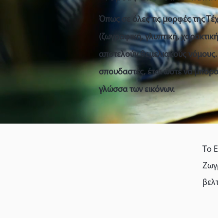
Όπως σε όλες τις μορφές της Τέχν
(ζωγραφική, γλυπτική, χαρακτικ
αποτελούν θεμελιακούς νόμους. 
σπουδαστές, έτσι ώστε να μπορο
γλώσσα των εικόνων.
Το 
Ζωγ
βελτ