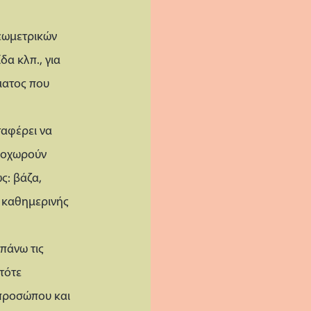
γεωμετρικών
α κλπ., για
ματος που
ταφέρει να
ροχωρούν
ς: βάζα,
α καθημερινής
πάνω τις
τότε
προσώπου και