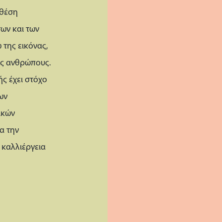
 θέση
ων και των
της εικόνας,
υς ανθρώπους.
ς έχει στόχο
ων
ικών
α την
 καλλιέργεια