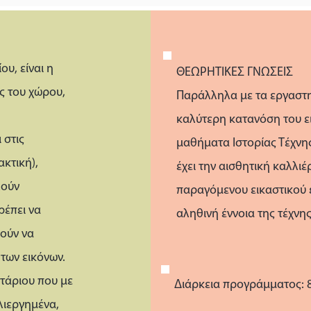
υ, είναι η
ΘΕΩΡΗΤΙΚΕΣ ΓΝΩΣΕΙΣ
ς του χώρου,
Παράλληλα με τα εργαστη
καλύτερη κατανόση του ει
 στις
μαθήματα Ιστορίας Τέχνη
ακτική),
έχει την αισθητική καλλιέ
λούν
παραγόμενου εικαστικού 
ρέπει να
αληθινή έννοια της τέχνης
ρούν να
των εικόνων.
τάριου που με
Διάρκεια προγράμματος: 
λιεργημένα,