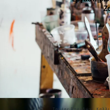
Ζ
Τομέας Σπουδών:
Καλλι