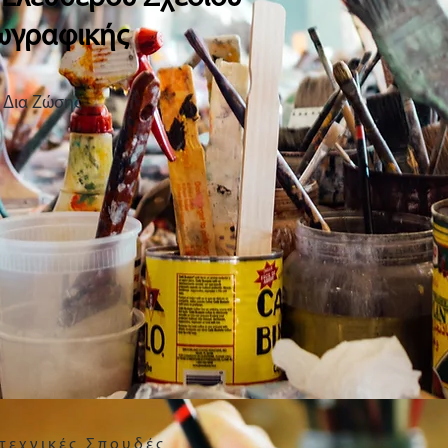
ωγραφικής
Δια Ζώσης
τεχνικές Σπουδές