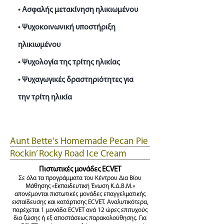
• Ασφαλής μετακίνηση ηλικιωμένου
• Ψυχοκοινωνική υποστήριξη
ηλικιωμένου
• Ψυχολογία της τρίτης ηλικίας
• Ψυχαγωγικές δραστηριότητες για
την τρίτη ηλικία
Aunt Bette's Homemade Pecan Pie
Rockin’ Rocky Road Ice Cream
Tom’s Heavenly Apple Strudel
Πιστωτικές μονάδες ECVET
Joe’s Divine Butter Tarts
Σε όλα τα προγράμματα του Κέντρου Δια Βίου
Μάθησης «Εκπαιδευτική Ένωση Κ.Δ.Β.Μ.»
απονέμονται πιστωτικές μονάδες επαγγελματικής
εκπαίδευσης και κατάρτισης ECVET. Αναλυτικότερα,
παρέχεται 1 μονάδα ECVET ανά 12 ώρες επιτυχούς
δια ζώσης ή εξ αποστάσεως παρακολούθησης. Για