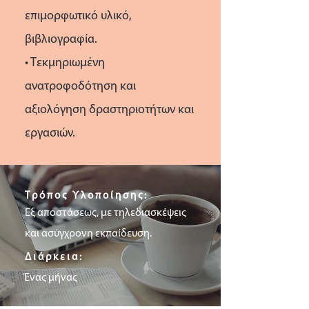
επιμορφωτικό υλικό,
βιβλιογραφία.
• Τεκμηριωμένη
ανατροφοδότηση και
αξιολόγηση δραστηριοτήτων και
εργασιών.
Τρόπος Υλοποίησης:
Εξ αποστάσεως, με τηλεδιασκέψεις
και ασύγχρονη εκπαίδευση.
Διάρκεια:
Ένας μήνας