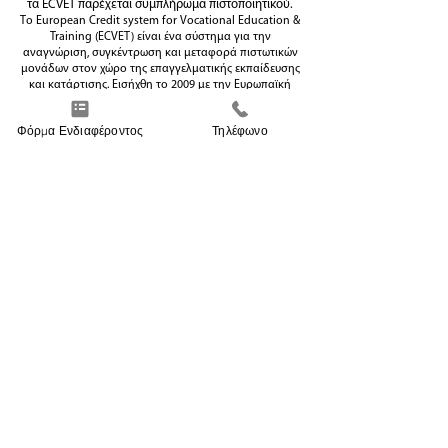
τα ECVET παρέχεται συμπλήρωμα πιστοποιητικού.
Το European Credit system for Vocational Education &
Training (ECVET) είναι ένα σύστημα για την
αναγνώριση, συγκέντρωση και μεταφορά πιστωτικών
μονάδων στον χώρο της επαγγελματικής εκπαίδευσης
και κατάρτισης. Εισήχθη το 2009 με την Ευρωπαϊκή
οδηγία 2009/C 155/2.
Φόρμα Ενδιαφέροντος
Τηλέφωνο
Συμπληρώστε τη Φόρμα Επικοινωνίας
για άμεση προσωπική ενημέρωση