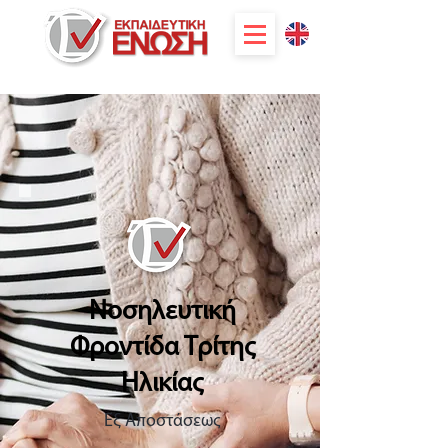
Νοσηλευτική
Φροντίδα Τρίτης
Ηλικίας
Εξ Αποστάσεως