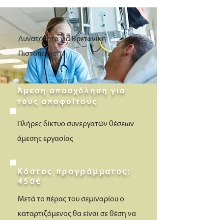
Δυνατότητα για Βρετανική
Πιστοποίηση
Άμεση απασχόληση για
τους αποφοίτους
Πλήρες δίκτυο συνεργατών θέσεων
άμεσης εργασίας
Κόστος προγράμματος:
450€
Μετά το πέρας του σεμιναρίου ο
καταρτιζόμενος θα είναι σε θέση να