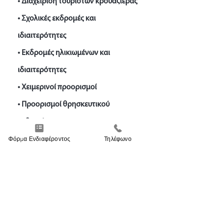
• Διαχείριση τουριστών κρουαζιέρας
• Σχολικές εκδρομές και
ιδιαιτερότητες
• Εκδρομές ηλικιωμένων και
ιδιαιτερότητες
• Χειμερινοί προορισμοί
• Προορισμοί θρησκευτικού
ενδιαφέροντος
Φόρμα Ενδιαφέροντος
Τηλέφωνο
• Αγγλική ορολογία και επικοινωνία
• Marketing
Aunt Bette's Homemade Pecan Pie
Rockin’ Rocky Road Ice Cream