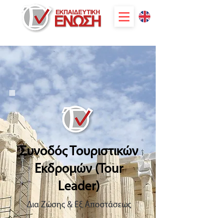
Συνοδός Τουριστικών
Εκδρομών (Tour
Leader)
Δια Ζώσης & Εξ Αποστάσεως