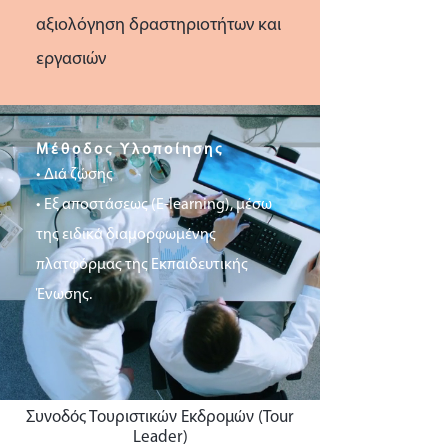
αξιολόγηση δραστηριοτήτων και
εργασιών
Μέθοδος Υλοποίησης
• Διά ζώσης
• Εξ αποστάσεως (E-learning), μέσω
της ειδικά διαμορφωμένης
πλατφόρμας της Εκπαιδευτικής
Ένωσης.
Συνοδός Τουριστικών Εκδρομών (Tour
Leader)