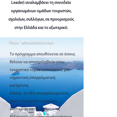
Leader) αναλαμβάνει τη συνοδεία
οργανωμένων ομάδων τουριστών,
σχολείων, συλλόγων, σε προορισμούς
στην Ελλάδα και το εξωτερικό.
Που απευθύνεται
Το πρόγραμμα απευθύνεται σε όσους
θέλουν να απασχοληθούν στον
τουριστικό τομέα αποκτώντας μια
σημαντική επαγγελματική
κατάρτιση.
Επίσης, σε ήδη απασχολούμενους
στον τουριστικό τομέα που
επιθυμούν να διευρύνουν τις