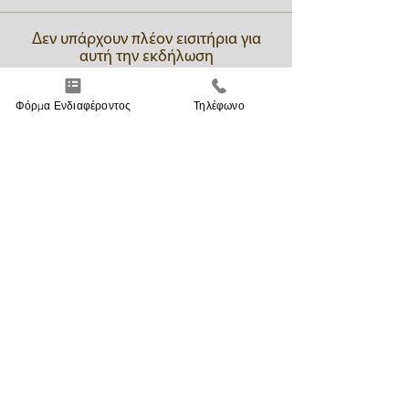
Δεν υπάρχουν πλέον εισιτήρια για
αυτή την εκδήλωση
Φόρμα Ενδιαφέροντος
Τηλέφωνο
Κοινοποιήστε
ΜΕΙΝΕΤΕ ΕΝΗΜΕΡΩΜΕΝΟΙ
Συμφωνώ με την
Πολιτική Απορρήτου