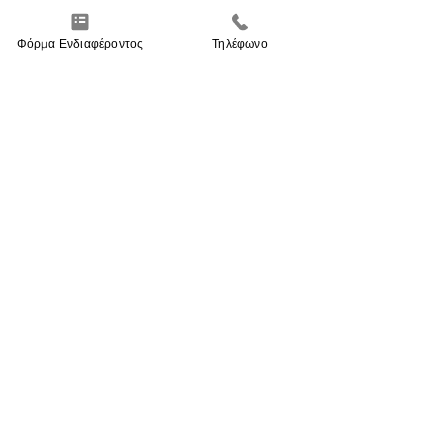
Φόρμα Ενδιαφέροντος
Τηλέφωνο
ΜΕΙΝΕΤΕ ΕΝΗΜΕΡΩΜΕΝΟΙ
Συμφωνώ με την
Πολιτική Απορρήτου
Εγγραφή στις Ενημερώσεις