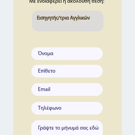
Με ενδιαφέρει η ακόλουθη θέση: