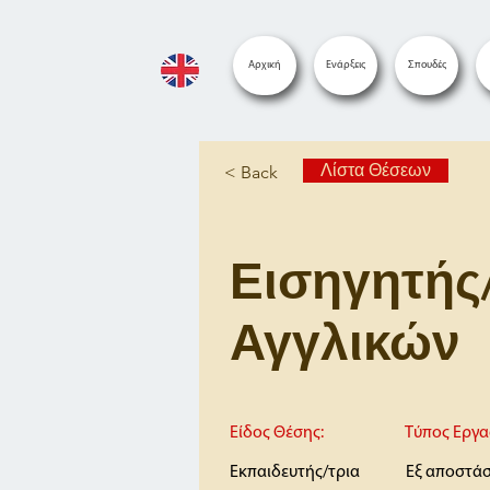
Αρχική
Ενάρξεις
Σπουδές
Λίστα Θέσεων
< Back
Εισηγητής
Αγγλικών
Είδος Θέσης:
Τύπος Εργα
Εκπαιδευτής/τρια
Εξ αποστά