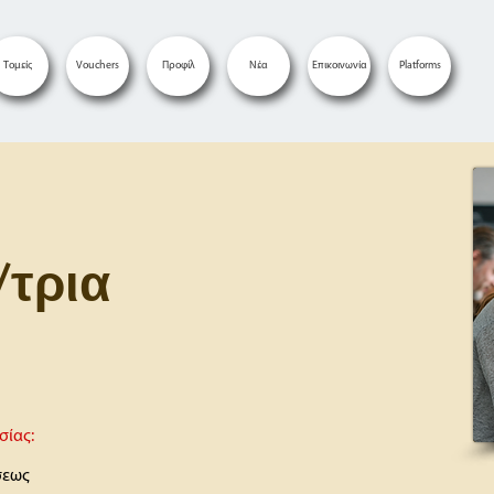
Τομείς
Vouchers
Προφίλ
Νέα
Επικοινωνία
Platforms
/τρια
σίας:
σεως