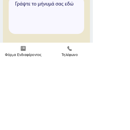
Προτιμώμενες ώρες επικοινωνίας
Πρωί (9-12)
Φόρμα Ενδιαφέροντος
Τηλέφωνο
Μεσημέρι (12-17)
απόγευμα (17-21)
Άλλη ώρα
Συμφωνώ με την
Πολιτική Απορρήτου
Αποστολή