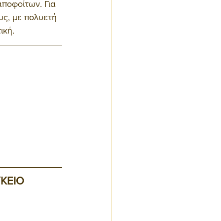
ποφοίτων. Για 
υς, με πολυετή 
ική.
ΚΕΙΟ 