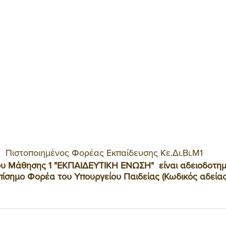
 Πιστοποιημένος Φορέας Εκπαίδευσης Κε.Δι.Βι.Μ1
ου Μάθησης 1 "ΕΚΠΑΙΔΕΥΤΙΚΗ ΕΝΩΣΗ"  είναι αδειοδοτημ
Επίσημο Φορέα του Υπουργείου Παιδείας (Κωδικός αδείας