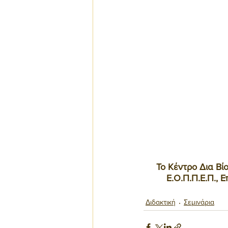
Το Κέντρο Δια Βί
Ε.Ο.Π.Π.Ε.Π., 
Διδακτική
Σεμινάρια