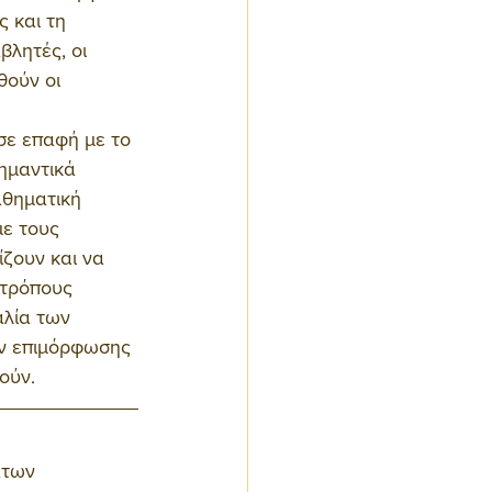
 και τη 
λητές, οι 
θούν οι 
σε επαφή με το 
ημαντικά 
αθηματική 
ε τους 
ζουν και να 
 τρόπους 
αλία των 
ν επιμόρφωσης 
ούν. 
άτων 