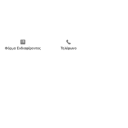
Φόρμα Ενδιαφέροντος
Τηλέφωνο
ΜΕΙΝΕΤΕ ΕΝΗΜΕΡΩΜΕΝΟΙ
Δωρεάν Βιωματικό
Παγκόσμια Ημέ