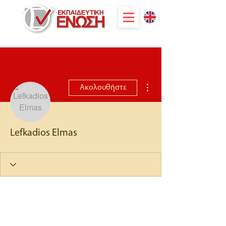
Περισσότερες ενέργειες
Ακολουθήστε
Lefkadios Elmas