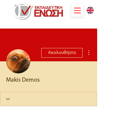
Περισσότερες ενέργειες
Ακολουθήστε
Makis Demos