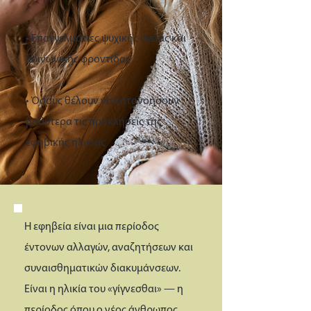
• Επαγγελματίες ψυχικής υγείας και
κοινωνικής φροντίδας
• Όσους θέλουν να κατανοήσουν
βαθύτερα τις προκλήσεις της
εφηβικής ηλικίας
Η εφηβεία είναι μια περίοδος
έντονων αλλαγών, αναζητήσεων και
συναισθηματικών διακυμάνσεων.
Είναι η ηλικία του «γίγνεσθαι» — η
περίοδος όπου ο νέος άνθρωπος