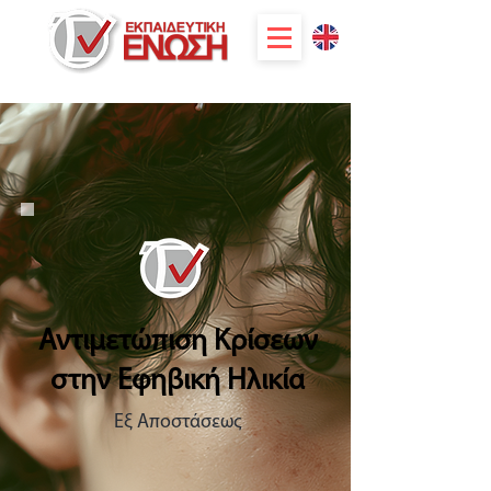
Αντιμετώπιση Κρίσεων
στην Εφηβική Ηλικία
Eξ Αποστάσεως