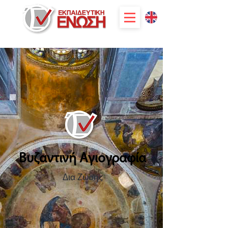
Βυζαντινή Αγιογραφία
Δια Ζώσης