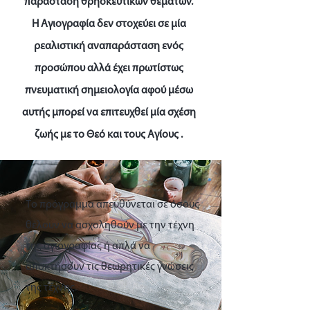
παράσταση θρησκευτικών θεμάτων.
Η Αγιογραφία δεν στοχεύει σε μία
ρεαλιστική αναπαράσταση ενός
προσώπου αλλά έχει πρωτίστως
πνευματική σημειολογία αφού μέσω
αυτής μπορεί να επιτευχθεί μία σχέση
ζωής με το Θεό και τους Αγίους .
Το πρόγραμμα απευθύνεται σε όσους
θέλουν να ασχοληθούν με την τέχνη
της αγιογραφίας ή απλά να
αποκτήσουν τις θεωρητικές γνώσεις
της τέχνης.