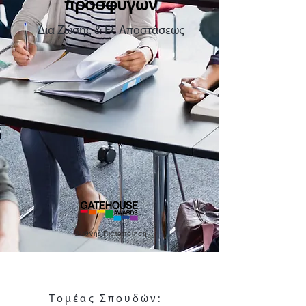
προσφύγων
Δια Ζώσης & Εξ Αποστάσεως
Διεθνής Πιστοποίηση
Τομέας Σπουδών: