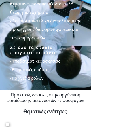
θεματικών παρουσιάζονται απλά
θεωρητικά σχήματα
• Εκπαιδευτικά υλικά διαπολιτισμικής
προσέγγισης διαφόρων φορέων και
των επιμορφωτών
Σε όλα τα στάδια
πραγματοποιούνται:
• Υποδειγματικές ασκήσεις
• Βιωματικές δράσεις
• Παιχνίδια ρόλων
Πρακτικές δράσεις στην οργάνωση
εκπαίδευσης μεταναστών - προσφύγων
Θεματικές ενότητες: