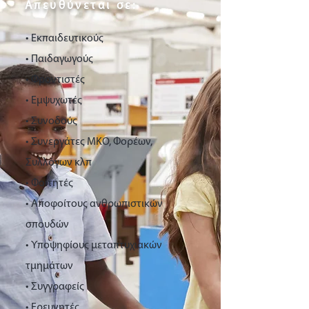
Απευθύνεται σε:
• Εκπαιδευτικούς
• Παιδαγωγούς
• Φροντιστές
• Εμψυχωτές
• Συνοδούς
• Συνεργάτες ΜΚΟ, Φορέων,
Συλλόγων κλπ
• Φοιτητές
• Αποφοίτους ανθρωπιστικών
σπουδών
• Υποψηφίους μεταπτυχιακών
τμημάτων
• Συγγραφείς
• Ερευνητές