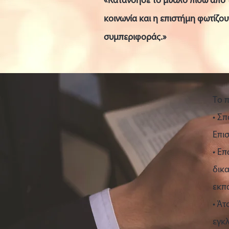
«Κατανόησε το μυαλό πίσω από τ
κοινωνία και η επιστήμη φωτίζου
συμπεριφοράς.»
Το 
• Σ
Επι
• Επ
δικα
εκπ
• Ά
εγκ