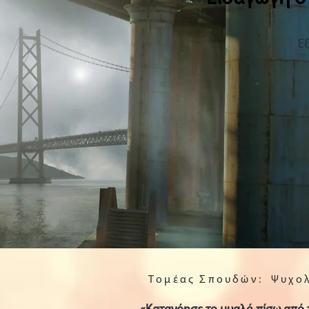
E
Τομέας Σπουδών:
Ψυχολ