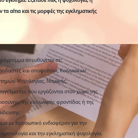
ο έγκλημα. Εξέτασε πώς η ψυχολογία, η
ν τα αίτια και τις μορφές της εγκληματικής
πρόγραμμα απευθύνεται σε:
πουδαστές και αποφοίτους Κοινωνικών
στημών, Ψυχολογίας, Νομικής.
αγγελματίες που εργάζονται στον χώρο της
ιοσύνης, της κοινωνικής φροντίδας ή της
αίδευσης.
τομα με προσωπικό ενδιαφέρον για την
ληματολογία και την εγκληματική ψυχολογία.