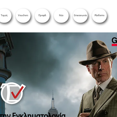
Τομείς
Vouchers
Προφίλ
Νέα
Επικοινωνία
Platforms
την Εγκληματολογία