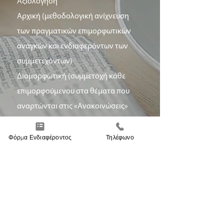
Αξιολόγηση
Αρχική (μεθοδολογική ανίχνευση
των πραγματικών επιμορφωτικών
αναγκών και ενδιαφερόντων των
συμμετεχόντων)
Διαμορφωτική (συμμετοχή κάθε
επιμορφούμενου στα θέματα που
αναρτώνται στις «Ανακοινώσεις»
στην πλατφόρμας μάθησης moodle)
Τελική, (εκπόνηση εργασιών και
Φόρμα Ενδιαφέροντος
Τηλέφωνο
συμπλήρωση test αυτοαξιολόγησης).
Ειδική Αγωγή: Αίτια και Τεχνικές
Αντιμετώπισης Προβληματικής
Συμπεριφοράς στο Σχολείο
Δομή - Μαθήματα