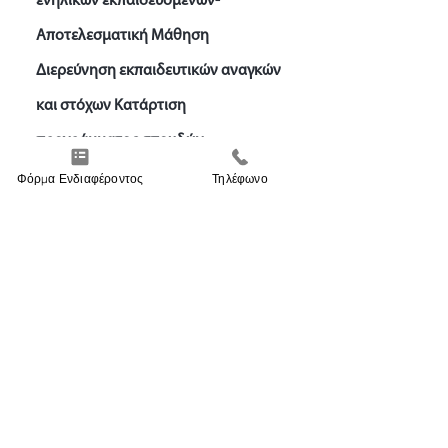
ενήλικων εκπαιδευομένων-
Αποτελεσματική Μάθηση
Διερεύνηση εκπαιδευτικών αναγκών
και στόχων Κατάρτιση
προγράμματος σπουδών
Ενεργητικές εκπαιδευτικές τεχνικές
Φόρμα Ενδιαφέροντος
Τηλέφωνο
και Εποπτικά Μέσα Διδασκαλίας
Εθνικές και Ευρωπαϊκές Πολιτικές για
την ΕΕΚ Διαφοροποιημένη
Διδασκαλία Καλές Πρακτικές σε
Δομές ΕΕΚ
Aunt Bette's Homemade Pecan Pie