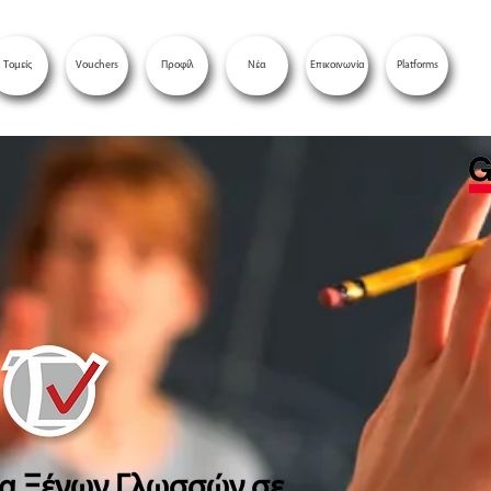
Τομείς
Vouchers
Προφίλ
Νέα
Επικοινωνία
Platforms
ία Ξένων Γλωσσών σε