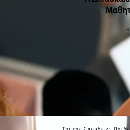
Μαθητ
Ε
Τομέας Σπουδών:
Παιδ