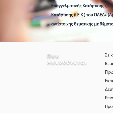
Επαγγελματικής Κατάρτισης (Π.Σ.
Κατάρτισης (Ι.Ε.Κ.) του ΟΑΕΔ» (
αντίστοιχης θεματικής με θέματα
Σε 
Που
Απευθύνεται
θεμ
Πρω
Εκπ
Δευ
Επι
Προσ