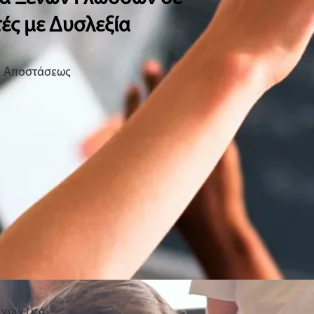
ές με Δυσλεξία
ξ Αποστάσεως
αγωγικά