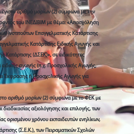
 μέγιστο αριθμό μορίων (2) σύμφωνα με την
οντος του ΙΝΕΔΙΒΙΜ με θέμα: «Απασχόληση
ων Ινστιτούτων Επαγγελματικής Κατάρτισης
παγγελματικής Κατάρτισης Ειδικής Αγωγής και
 Κατάρτισης (ΔΣΕΚ)», σε ειδικότητες
 ειδικής αγωγής (π.χ. Προσχολικής Αγωγής,
αι Έκφρασης ή Προσχολικής Αγωγής για
ιστο αριθμό μορίων (2) σύμφωνα με το ΦΕΚ με
ι διαδικασίας αξιολόγησης και επιλογής, των
ας ορισμένου χρόνου εκπαιδευτών ενηλίκων,
ρτισης (Σ.Ε.Κ.), των Πειραματικών Σχολών