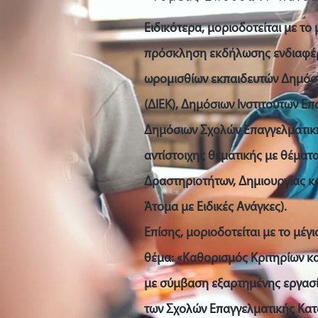
Ειδικότερα, μοριοδοτείται με το
πρόσκληση εκδήλωσης ενδιαφέρ
ωρομισθίων εκπαιδευτών Δημόσι
(ΔΙΕΚ), Δημόσιων Ινστιτούτων Ε
Δημόσιων Σχολών Επαγγελματικής
αντίστοιχης θεματικής με θέματα
Δραστηριοτήτων, Δημιουργίας κ
Άτομα με Ειδικές Ανάγκες).
Επίσης, μοριοδοτείται με το μέγ
θέμα: «Καθορισμός Κριτηρίων κα
με σύμβαση εξαρτημένης εργασί
των Σχολών Επαγγελματικής Κατά