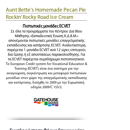
Aunt Bette's Homemade Pecan Pie
Rockin’ Rocky Road Ice Cream
Tom’s Heavenly Apple Strudel
Πιστωτικές μονάδες ECVET
Joe’s Divine Butter Tarts
Σε όλα τα προγράμματα του Κέντρου Δια Βίου
Μάθησης «Εκπαιδευτική Ένωση Κ.Δ.Β.Μ.»
απονέμονται πιστωτικές μονάδες επαγγελματικής
εκπαίδευσης και κατάρτισης ECVET. Αναλυτικότερα,
παρέχεται 1 μονάδα ECVET ανά 12 ώρες επιτυχούς
δια ζώσης ή εξ αποστάσεως παρακολούθησης. Για
τα ECVET παρέχεται συμπλήρωμα πιστοποιητικού.
Το European Credit system for Vocational Education &
Training (ECVET) είναι ένα σύστημα για την
αναγνώριση, συγκέντρωση και μεταφορά πιστωτικών
μονάδων στον χώρο της επαγγελματικής εκπαίδευσης
και κατάρτισης. Εισήχθη το 2009 με την Ευρωπαϊκή
οδηγία 2009/C 155/2.