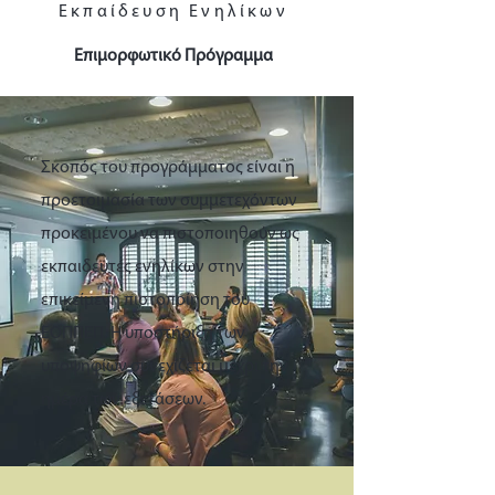
Εκπαίδευση Ενηλίκων
Επιμορφωτικό Πρόγραμμα
Σκοπός του προγράμματος είναι η
προετοιμασία των συμμετεχόντων
προκειμένου να πιστοποιηθούν ως
εκπαιδευτές ενηλίκων στην
επικείμενη πιστοποίηση του
ΕΟΠΠΕΠ. Η υποστήριξη των
υποψηφίων συνεχίζεται μέχρι την
ημέρα των εξετάσεων.