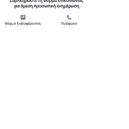
Συμπληρώστε τη Φόρμα Επικοινωνίας
για άμεση προσωπική ενημέρωση
Φόρμα Ενδιαφέροντος
Τηλέφωνο
Με ενδιαφέρει να ενημερωθώ προσωπικά
για τον ακόλουθο τίτλο σπουδών: