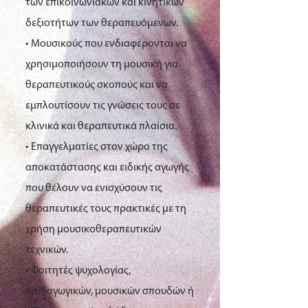
των επικοινωνιακών και κινητικών
δεξιοτήτων των θεραπευόμενων.
• Μουσικούς που ενδιαφέρονται να
χρησιμοποιήσουν τη μουσική για
θεραπευτικούς σκοπούς και να
εμπλουτίσουν τις γνώσεις τους σε
κλινικά και θεραπευτικά πλαίσια.
• Επαγγελματίες στον χώρο της
αποκατάστασης και ειδικής αγωγής
που θέλουν να ενισχύσουν τις
θεραπευτικές τους πρακτικές με τη
χρήση μουσικοθεραπευτικών
τεχνικών.
• Φοιτητές ψυχολογίας,
παιδαγωγικών, μουσικών σπουδών ή