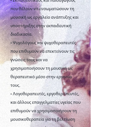
• Εκπαιδευτικούς και παιδαγωγούς
που θέλουν να ενσωματώσουν τη
μουσική ως εργαλείο ανάπτυξης και
υποστήριξης στην εκπαιδευτική
διαδικασία.
• Ψυχολόγους και ψυχοθεραπευτές
που επιθυμούν να επεκτείνουν τις
γνώσεις τους και να
χρησιμοποιήσουν τη μουσική ως
θεραπευτικό μέσο στην εργασία
τους.
• Λογοθεραπευτές, εργοθεραπευτές,
και άλλους επαγγελματίες υγείας που
επιθυμούν να χρησιμοποιήσουν τη
μουσικοθεραπεία για τη βελτίωση