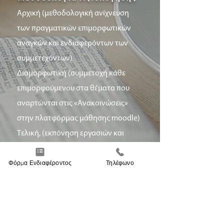
Αρχική (μεθοδολογική ανίχνευση
των πραγματικών επιμορφωτικών
αναγκών και ενδιαφερόντων των
συμμετεχόντων)
Διαμορφωτική (συμμετοχή κάθε
επιμορφούμενου στα θέματα που
αναρτώνται στις «Ανακοινώσεις»
στην πλατφόρμας μάθησης moodle)
Τελική, (εκπόνηση εργασιών και
συμπλήρωση test αυτοαξιολόγησης).
Φόρμα Ενδιαφέροντος
Τηλέφωνο
Συμβουλευτική Ψυχολογία
Δομή - Μαθήματα