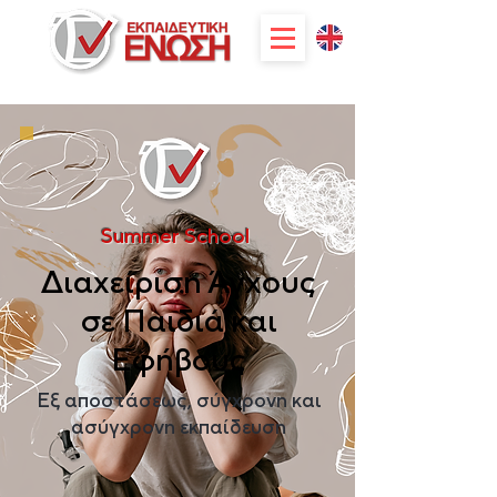
Summer School
Διαχείριση Άγχους
σε Παιδιά και
Εφήβους
Εξ αποστάσεως, σύγχρονη και
ασύγχρονη εκπαίδευση