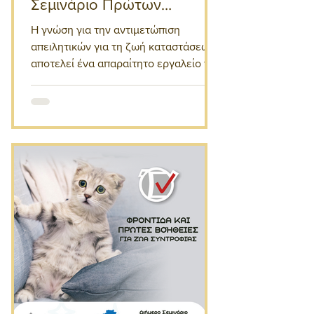
Σεμινάριο Πρώτων
Βοηθειών
Η γνώση για την αντιμετώπιση
απειλητικών για τη ζωή καταστάσεων
αποτελεί ένα απαραίτητο εργαλείο για
την κοινότητα. Από την ανακοπή...