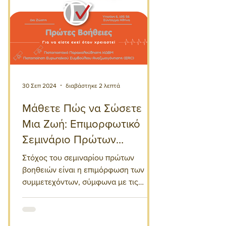
30 Σεπ 2024
διαβάστηκε 2 λεπτά
Μάθετε Πώς να Σώσετε
Μια Ζωή: Επιμορφωτικό
Σεμινάριο Πρώτων
Βοηθειών
Στόχος του σεμιναρίου πρώτων
βοηθειών είναι η επιμόρφωση των
συμμετεχόντων, σύμφωνα με τις
τελευταίες κατευθυντήριες οδηγίες
του ERC.