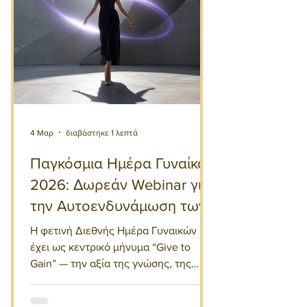
4 Μαρ
διαβάστηκε 1 λεπτά
Παγκόσμια Ημέρα Γυναίκας
2026: Δωρεάν Webinar για
την Αυτοενδυνάμωση των
Γυναικών στην Εργασία
Η φετινή Διεθνής Ημέρα Γυναικών
έχει ως κεντρικό μήνυμα “Give to
Gain” — την αξία της γνώσης, της
συνεργασίας και της ενδυνάμωσης
που επιστρέφει πολλαπλάσια στην