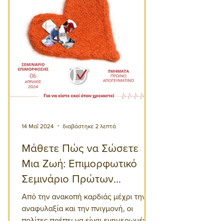
14 Μαΐ 2024
διαβάστηκε 2 λεπτά
Μάθετε Πώς να Σώσετε
Μια Ζωή: Επιμορφωτικό
Σεμινάριο Πρώτων
Βοηθειών
Από την ανακοπή καρδιάς μέχρι την
αναφυλαξία και την πνιγμονή, οι
πολίτες πρέπει να είναι ενημερωμένοι