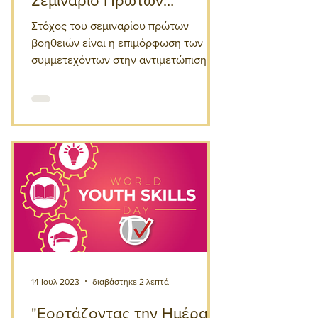
Σεμινάριο Πρώτων
Βοηθειών
Στόχος του σεμιναρίου πρώτων
βοηθειών είναι η επιμόρφωση των
συμμετεχόντων στην αντιμετώπιση
απειλητικών για τη ζωή καταστάσεων.
14 Ιουλ 2023
διαβάστηκε 2 λεπτά
"Εορτάζοντας την Ημέρα