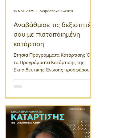
16 Νοε 2025
διαβάστηκε 2 λεπτά
Αναβάθμισε τις δεξιότητές
σου με πιστοποιημένη
κατάρτιση
Ετήσια Προγράμματα Κατάρτισης Όλα
τα Προγράμματα Κατάρτισης της
Εκπαιδευτικής Ένωσης προσφέρουν:
Επίσημο Πιστοποιητικό Κατάρτισης
ΚΔΒΜ Ζωντανά μαθήματα εξ
αποστάσεως, με δυνατότητα
παρακολούθησης στον δικό σας
ελεύθερο χρόνο Πλούσιο
εκπαιδευτικό υλικό και καθοδήγηση
από έμπειρους εκπαιδευτές.
Ξεκινήστε κι εσείς τη νέα σας
συνήθεια τώρα!