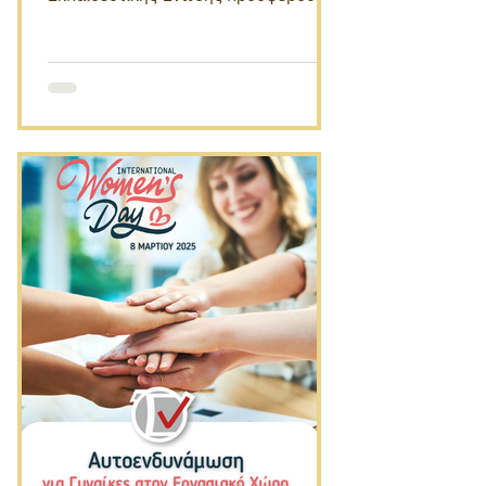
Επίσημο Πιστοποιητικό Κατάρτισης
ΚΔΒΜ Ζωντανά μαθήματα εξ
αποστάσεως, με δυνατότητα
παρακολούθησης στον δικό σας
ελεύθερο χρόνο Πλούσιο
εκπαιδευτικό υλικό και καθοδήγηση
από έμπειρους εκπαιδευτές.
Ξεκινήστε κι εσείς τη νέα σας
συνήθεια τώρα!